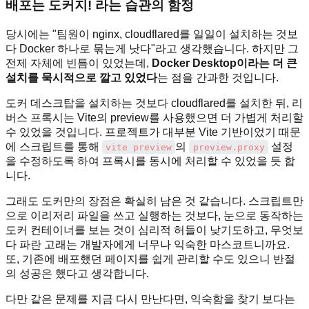
배포는 도커지! 라는 습관의 함정
당시에는 "팀원이 nginx, cloudflared를 일일이 설치하는 것보
다 Docker 하나로 묶는게 낫다"라고 생각했습니다. 하지만 그
전제 자체에 빈틈이 있었는데,
Docker Desktop이라는 더 큰
설치를 묵시적으로 깔고 있었다
는 점을 간과한 것입니다.
도커 데스크탑을 설치하는 것보다 cloudflared를 설치한 뒤, 리
버스 프록시는 Vite의 preview를 사용했으면 더 가볍게 처리할
수 있었을 것입니다. 프로젝트가 대부분 Vite 기반이었기 때문
에 스크립트를 통해
의
설정
vite preview
preview.proxy
을 수정하도록 하여 프록시를 동시에 처리할 수 있었을 듯 합
니다.
그래도 도커만의 장점은 확실히 남은 것 같습니다. 스크립트만
으로 이리저리 파일을 쓰고 실행하는 것보다, 눈으로 동작하는
도커 컨테이너를 보는 것이 심리적 허들이 낮기도하고, 무엇보
다 파란 고래는 개발자에게 너무나 익숙한 마스코트니까요.
또, 기존에 배포했던 페이지를 쉽게 관리할 수도 있으니 반절
의 성공은 했다고 생각합니다.
다만 같은 문제를 지금 다시 만난다면, 익숙함을 찾기 보다는