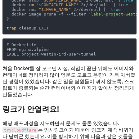
  docker stop 
"
$CONTAINER_NAME
"
 2>/dev/null || 
true
  docker 
rm
"
$CONTAINER_NAME
"
 2>/dev/null || 
true
  docker rmi 
"
$IMAGE_NAME
"
 2>/dev/null || 
true
  docker image prune -f --filter 
"label=project=westi
}

trap
# Dockerfile

FROM nginx:alpine

처음 Docker를 잘 모르던 시절, 작업이 끝난 뒤에도 이미지와
컨테이너를 정리하지 않아 영문도 모르고 용량이 가득 차버렸
던 경험이 있었습니다. 같은 일을 팀원들이 겪지 않도록, 스크
립트가 종료되는 순간 컨테이너와 이미지가 알아서 정리되게
만들었습니다.
링크가 안열려요!
해당 배포과정을 시도하면서 문제도 물론 있었습니다.
는 임시링크이기 때문에 링크가 계속 바뀌거
trycloudflare
나 닫히곤 했는데요. 이를 방지하기 위해 다음과 같은 것들을