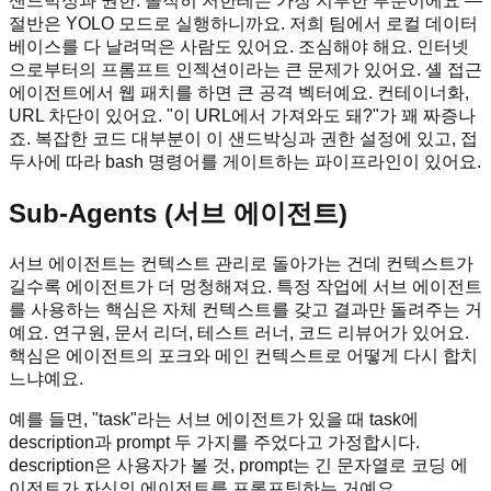
샌드박싱과 권한. 솔직히 저한테는 가장 지루한 부분이에요 —
절반은 YOLO 모드로 실행하니까요. 저희 팀에서 로컬 데이터
베이스를 다 날려먹은 사람도 있어요. 조심해야 해요. 인터넷
으로부터의 프롬프트 인젝션이라는 큰 문제가 있어요. 셸 접근
에이전트에서 웹 패치를 하면 큰 공격 벡터예요. 컨테이너화,
URL 차단이 있어요. "이 URL에서 가져와도 돼?"가 꽤 짜증나
죠. 복잡한 코드 대부분이 이 샌드박싱과 권한 설정에 있고, 접
두사에 따라 bash 명령어를 게이트하는 파이프라인이 있어요.
Sub-Agents (서브 에이전트)
서브 에이전트는 컨텍스트 관리로 돌아가는 건데 컨텍스트가
길수록 에이전트가 더 멍청해져요. 특정 작업에 서브 에이전트
를 사용하는 핵심은 자체 컨텍스트를 갖고 결과만 돌려주는 거
예요. 연구원, 문서 리더, 테스트 러너, 코드 리뷰어가 있어요.
핵심은 에이전트의 포크와 메인 컨텍스트로 어떻게 다시 합치
느냐예요.
예를 들면, "task"라는 서브 에이전트가 있을 때 task에
description과 prompt 두 가지를 주었다고 가정합시다.
description은 사용자가 볼 것, prompt는 긴 문자열로 코딩 에
이전트가 자신의 에이전트를 프롬프팅하는 거예요.